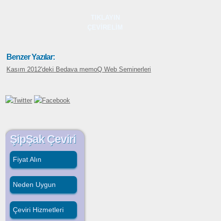
TIKLAYIN
ÇEVİRELİM
Benzer Yazılar:
Kasım 2012'deki Bedava memoQ Web Seminerleri
ŞipŞak Çeviri
Fiyat Alın
Neden Uygun
Çeviri Hizmetleri