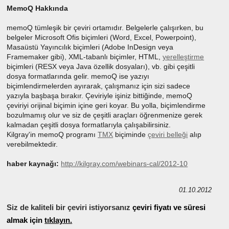
MemoQ Hakkında
memoQ tümleşik bir çeviri ortamıdır. Belgelerle çalışırken, bu
belgeler Microsoft Ofis biçimleri (Word, Excel, Powerpoint),
Masaüstü Yayıncılık biçimleri (Adobe InDesign veya
Framemaker gibi), XML-tabanlı biçimler, HTML,
yerelleştirme
biçimleri (RESX veya Java özellik dosyaları), vb. gibi çeşitli
dosya formatlarında gelir. memoQ ise yazıyı
biçimlendirmelerden ayırarak, çalışmanız için sizi sadece
yazıyla başbaşa bırakır. Çeviriyle işiniz bittiğinde, memoQ
çeviriyi orijinal biçimin içine geri koyar. Bu yolla, biçimlendirme
bozulmamış olur ve siz de çeşitli araçları öğrenmenize gerek
kalmadan çeşitli dosya formatlarıyla çalışabilirsiniz.
Kilgray'in memoQ programı
TMX
biçiminde
çeviri belleği
alıp
verebilmektedir.
haber kaynağı:
http://kilgray.com/webinars-cal/2012-10
01.10.2012
Siz de kaliteli bir çeviri istiyorsanız
çeviri fiyatı ve süresi
almak için
tıklayın.