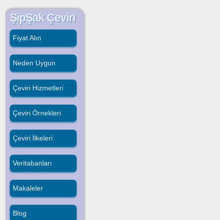
ŞipŞak Çeviri
Fiyat Alın
Neden Uygun
Çeviri Hizmetleri
Çeviri Örnekleri
Çeviri İlkeleri
Veritabanları
Makaleler
Blog