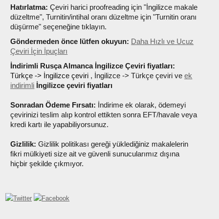
Hatırlatma:
Çeviri harici proofreading için "İngilizce makale
düzeltme", Turnitin/intihal oranı düzeltme için "Turnitin oranı
düşürme" seçeneğine tıklayın.
Göndermeden önce lütfen okuyun:
Daha Hızlı ve Ucuz
Çeviri İçin İpuçları
İndirimli Rusça Almanca İngilizce Çeviri fiyatları:
Türkçe -> İngilizce çeviri
, İngilizce -> Türkçe çeviri
ve
ek
indirimli
İngilizce çeviri fiyatları
Sonradan Ödeme Fırsatı:
İndirime ek olarak, ödemeyi
çevirinizi teslim alıp kontrol ettikten sonra EFT/havale veya
kredi kartı ile yapabiliyorsunuz.
Gizlilik:
Gizlilik politikası gereği yüklediğiniz makalelerin
fikri mülkiyeti size ait ve güvenli sunucularımız dışına
hiçbir şekilde çıkmıyor.