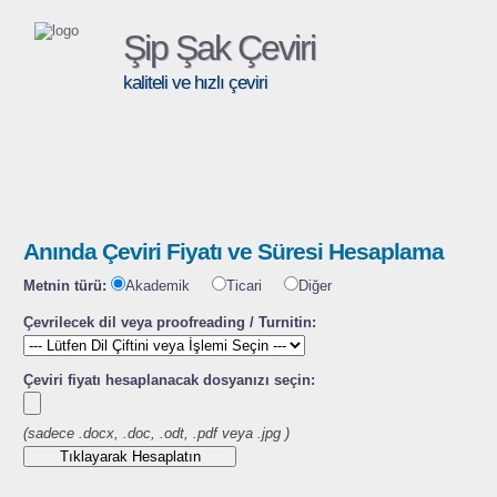
Şip Şak Çeviri
kaliteli ve hızlı çeviri
Anında Çeviri Fiyatı ve Süresi Hesaplama
Metnin türü:
Akademik
Ticari
Diğer
Çevrilecek dil veya proofreading / Turnitin:
Çeviri fiyatı hesaplanacak dosyanızı seçin:
(sadece .docx, .doc, .odt, .pdf veya .jpg )