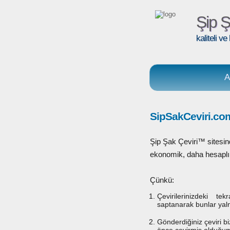
Şip Ş
kaliteli ve 
A
SipSakCeviri.com
Şip Şak Çeviri™ sitesin
ekonomik, daha hesaplı fi
Çünkü:
Çevirilerinizdeki te
saptanarak bunlar yalnı
Gönderdiğiniz çeviri bi