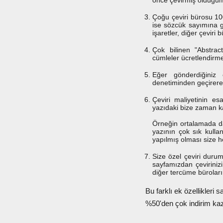
önce çevirmiş olduğumu
Çoğu çeviri bürosu 10
ise sözcük sayımına g
işaretler, diğer çeviri
Çok bilinen "Abstrac
cümleler ücretlendirm
Eğer gönderdiğiniz
denetiminden geçirere
Çeviri maliyetinin es
yazıdaki bize zaman ka
Örneğin ortalamada da
yazının çok sık kulla
yapılmış olması size h
Size özel çeviri duru
sayfamızdan çevirinizi
diğer tercüme bürolar
Bu farklı ek özellikleri 
%50'den çok indirim kaz