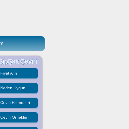
im
ŞipŞak Çeviri
Fiyat Alın
Neden Uygun
Çeviri Hizmetleri
Çeviri Örnekleri