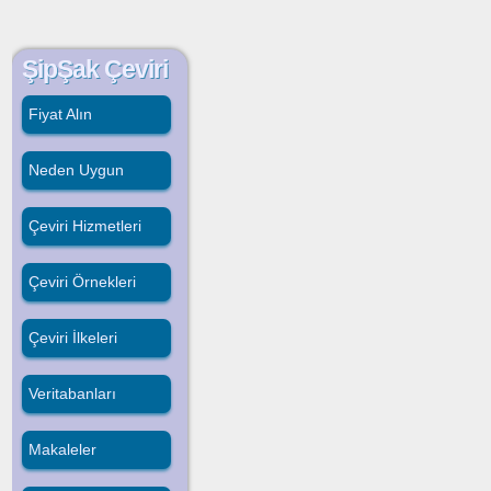
ŞipŞak Çeviri
Fiyat Alın
Neden Uygun
Çeviri Hizmetleri
Çeviri Örnekleri
Çeviri İlkeleri
Veritabanları
Makaleler